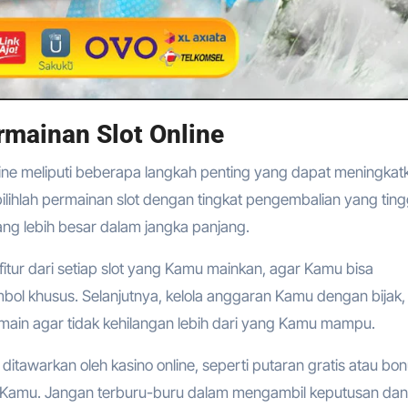
rmainan Slot Online
ine meliputi beberapa langkah penting yang dapat meningkat
ihlah permainan slot dengan tingkat pengembalian yang tingg
ng lebih besar dalam jangka panjang.
fitur dari setiap slot yang Kamu mainkan, agar Kamu bisa
ol khusus. Selanjutnya, kelola anggaran Kamu dengan bijak,
ain agar tidak kehilangan lebih dari yang Kamu mampu.
ditawarkan oleh kasino online, seperti putaran gratis atau bo
 Kamu. Jangan terburu-buru dalam mengambil keputusan dan