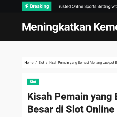
Skip
Breaking
Trusted Online Sports Betting w
to
Cara Mengoptimalkan Permainan S
content
Meningkatkan Keme
5 Tips Bermain Slot Online di Sit
Efek Slot Online terhadap Emosi
Slot Online dengan Fitur Myster
Slot Online untuk Pemain yang Su
Home
Slot
Kisah Pemain yang Berhasil Menang Jackpot Bes
Slot Online yang Mengedukasi? I
Tips Menghindari Situs Slot Onlin
Slot
Slot Online dan Dunia Turnamen V
Kisah Pemain yang 
Win88 Terbaru 2026 dengan Laya
Besar di Slot Online