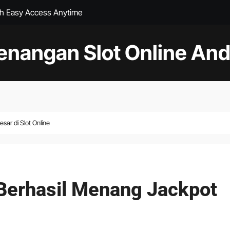
ith Easy Access Anytime
lot Gacor Secara Efektif
nangan Slot Online An
us Baru
 dan Fokus
y Symbols
ka Risiko
ar di Slot Online
ni Faktanya
e Palsu
irtual
Berhasil Menang Jackpot
nan Profesional 24 Jam