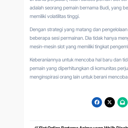
adalah seorang pemain bernama Budi, yang ber
memiliki volatilitas tinggi.
Dengan strategi yang matang dan pengelolaan 
beberapa sesi permainan. Dia tidak hanya meng
mesin-mesin slot yang memiliki tingkat pengemb
Keberaniannya untuk mencoba hal baru dan ti
pemain yang diperhitungkan di komunitas perjud
menginspirasi orang lain untuk berani mencoba
Navigasi
Slot Online Bertema Anime yang Wajib Dico