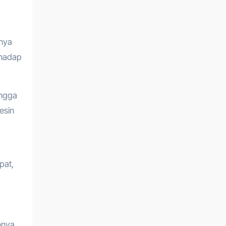
rhadap
ingga
esin
pat,