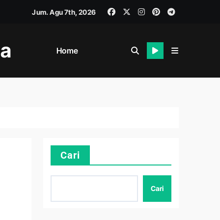
Jum. Agu 7th, 2026
da
Home
Cari
Cari