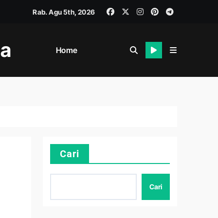
Rab. Agu 5th, 2026
da
Home
Cari
Cari