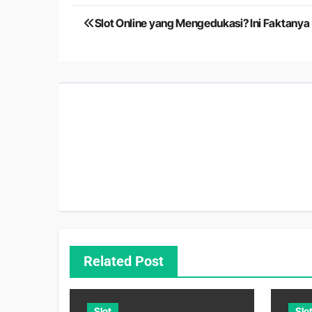
Navigasi
Slot Online yang Mengedukasi? Ini Faktanya
pos
Related Post
Slot
Slo