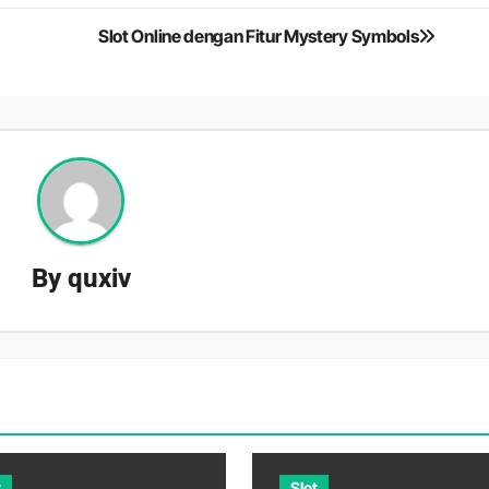
Slot Online dengan Fitur Mystery Symbols
By
quxiv
t
Slot