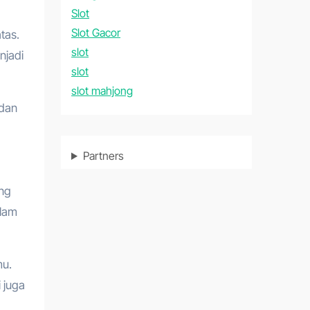
Slot
Slot Gacor
tas.
slot
njadi
slot
slot mahjong
 dan
Partners
ang
alam
mu.
 juga