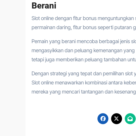
Berani
Slot online dengan fitur bonus menguntungkan semakin menarik perhatian para pemain berani. Dalam dunia
permainan daring, fitur bonus seperti putaran 
Pemain yang berani mencoba berbagai jenis s
mengasyikkan dan peluang kemenangan yang lebi
tetapi juga memberikan peluang tambahan untu
Dengan strategi yang tepat dan pemilihan slot
Slot online menawarkan kombinasi antara keb
mereka yang mencari tantangan dan kesenang