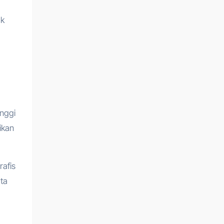
ak
ikan
afis
ta