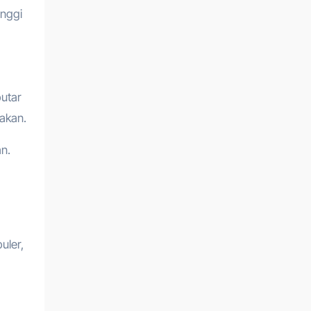
inggi
akan.
an.
uler,