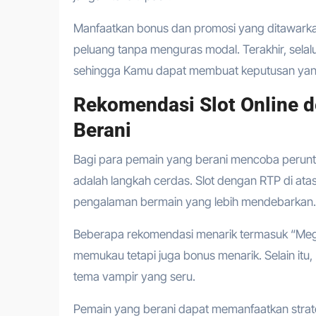
Manfaatkan bonus dan promosi yang ditawarkan 
peluang tanpa menguras modal. Terakhir, selalu
sehingga Kamu dapat membuat keputusan yang
Rekomendasi Slot Online 
Berani
Bagi para pemain yang berani mencoba peruntungannya, memilih slot online dengan RTP (Return to Player) tinggi
adalah langkah cerdas. Slot dengan RTP di a
pengalaman bermain yang lebih mendebarkan.
Beberapa rekomendasi menarik termasuk “Mega
memukau tetapi juga bonus menarik. Selain it
tema vampir yang seru.
Pemain yang berani dapat memanfaatkan stra