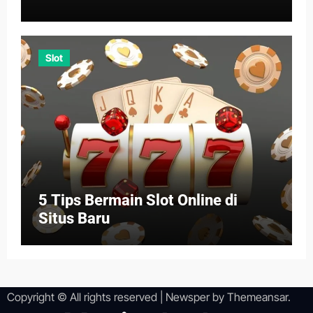
Slot
5 Tips Bermain Slot Online di
Situs Baru
Copyright © All rights reserved
|
Newsper
by
Themeansar
.