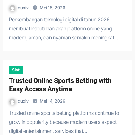
quxiv
Mei 15, 2026
Perkembangan teknologi digital di tahun 2026
membuat kebutuhan akan platform online yang
modern, aman, dan nyaman semakin meningkat.…
Slot
Trusted Online Sports Betting with
Easy Access Anytime
quxiv
Mei 14, 2026
Trusted online sports betting platforms continue to
grow in popularity because modern users expect
digital entertainment services that…