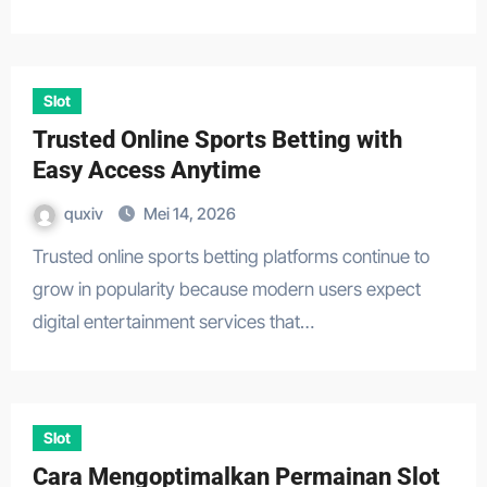
Slot
Trusted Online Sports Betting with
Easy Access Anytime
quxiv
Mei 14, 2026
Trusted online sports betting platforms continue to
grow in popularity because modern users expect
digital entertainment services that…
Slot
Cara Mengoptimalkan Permainan Slot