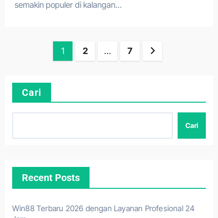
semakin populer di kalangan…
Paginasi
1
2
…
7
pos
Cari
Cari
Recent Posts
Win88 Terbaru 2026 dengan Layanan Profesional 24