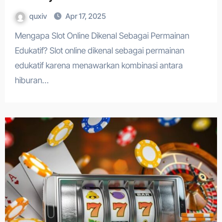
quxiv
Apr 17, 2025
Mengapa Slot Online Dikenal Sebagai Permainan
Edukatif? Slot online dikenal sebagai permainan
edukatif karena menawarkan kombinasi antara
hiburan…