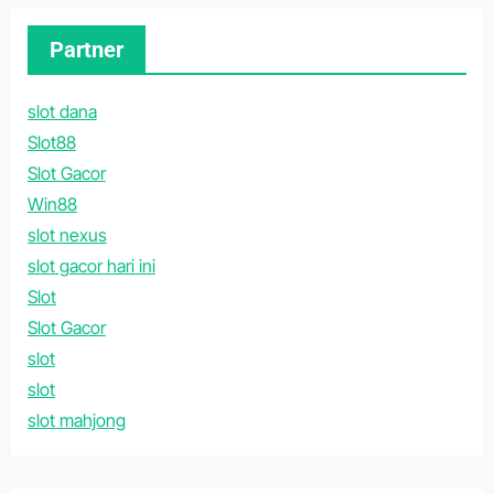
Partner
slot dana
Slot88
Slot Gacor
Win88
slot nexus
slot gacor hari ini
Slot
Slot Gacor
slot
slot
slot mahjong