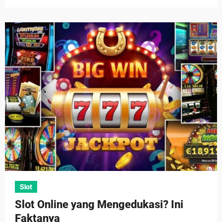
Slot
Slot Online yang Mengedukasi? Ini
Faktanya