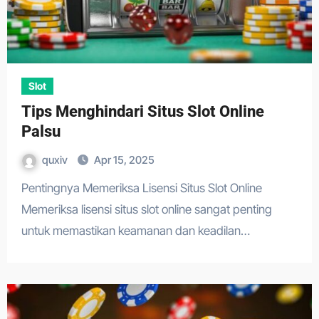
Slot
Tips Menghindari Situs Slot Online
Palsu
quxiv
Apr 15, 2025
Pentingnya Memeriksa Lisensi Situs Slot Online
Memeriksa lisensi situs slot online sangat penting
untuk memastikan keamanan dan keadilan…