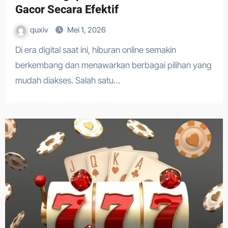
Gacor Secara Efektif
quxiv
Mei 1, 2026
Di era digital saat ini, hiburan online semakin
berkembang dan menawarkan berbagai pilihan yang
mudah diakses. Salah satu…