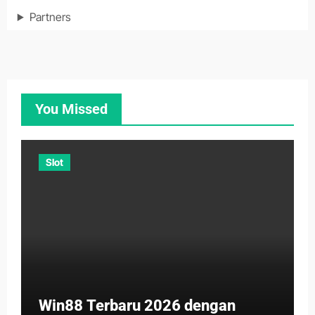
Partners
You Missed
Slot
Win88 Terbaru 2026 dengan