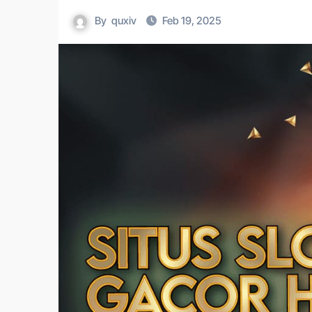
By
quxiv
Feb 19, 2025