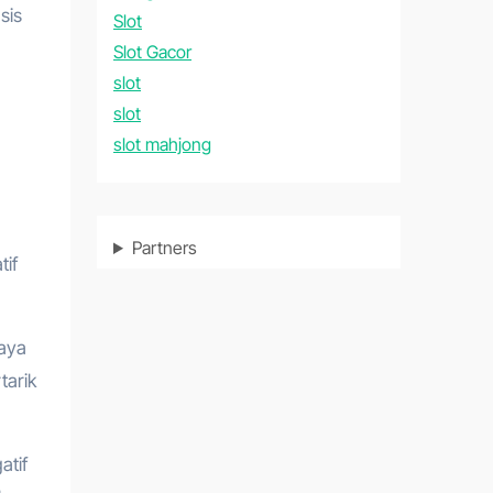
sis
Slot
Slot Gacor
slot
slot
slot mahjong
Partners
tif
daya
tarik
atif