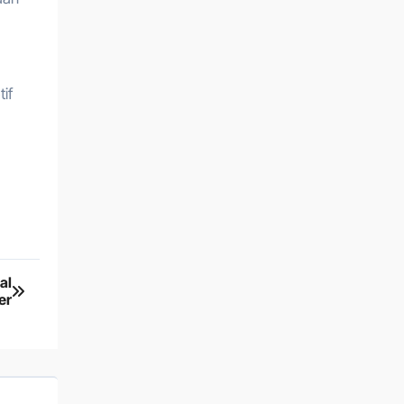
if
al
er