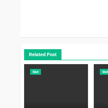
Related Post
Slot
Slo