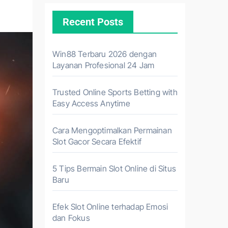
Recent Posts
Win88 Terbaru 2026 dengan
Layanan Profesional 24 Jam
Trusted Online Sports Betting with
Easy Access Anytime
Cara Mengoptimalkan Permainan
Slot Gacor Secara Efektif
5 Tips Bermain Slot Online di Situs
Baru
Efek Slot Online terhadap Emosi
dan Fokus