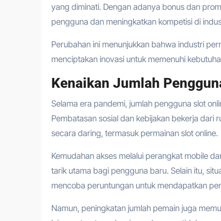
yang diminati. Dengan adanya bonus dan prom
pengguna dan meningkatkan kompetisi di indust
Perubahan ini menunjukkan bahwa industri perm
menciptakan inovasi untuk memenuhi kebutuha
Kenaikan Jumlah Pengguna 
Selama era pandemi, jumlah pengguna slot online di Indonesia mengalami peningkatan yang signifikan.
Pembatasan sosial dan kebijakan bekerja dari 
secara daring, termasuk permainan slot online.
Kemudahan akses melalui perangkat mobile dan
tarik utama bagi pengguna baru. Selain itu, s
mencoba peruntungan untuk mendapatkan pengh
Namun, peningkatan jumlah pemain juga memun