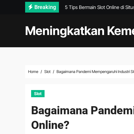
Skip
Breaking
Efek Slot Online terhadap Emosi
to
content
Slot Online dengan Fitur Myster
Meningkatkan Keme
Slot Online untuk Pemain yang Su
Slot Online yang Mengedukasi? I
Tips Menghindari Situs Slot Onlin
Slot Online dan Dunia Turnamen V
Home
Slot
Bagaimana Pandemi Mempengaruhi Industri Slo
Win88 Terbaru 2026 dengan Laya
Slot
Bagaimana Pandemi 
Online?