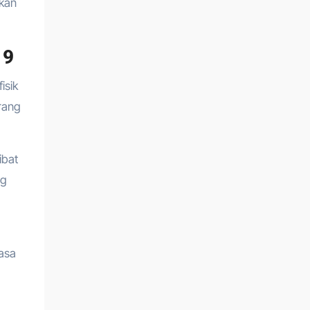
gkan
19
rang
ibat
ng
masa