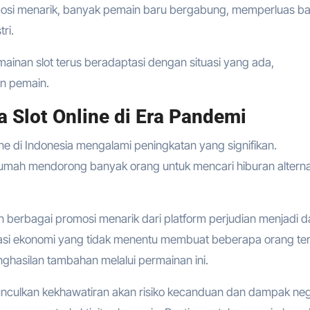
osi menarik, banyak pemain baru bergabung, memperluas ba
ri.
ainan slot terus beradaptasi dengan situasi yang ada,
n pemain.
Slot Online di Era Pandemi
rumah mendorong banyak orang untuk mencari hiburan alterna
 berbagai promosi menarik dari platform perjudian menjadi 
ituasi ekonomi yang tidak menentu membuat beberapa orang ter
asilan tambahan melalui permainan ini.
culkan kekhawatiran akan risiko kecanduan dan dampak neg