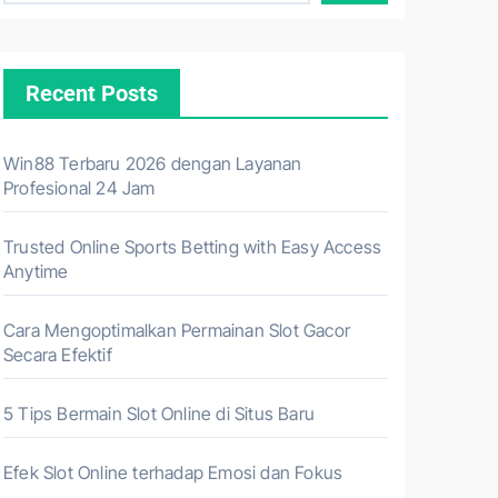
Recent Posts
Win88 Terbaru 2026 dengan Layanan
Profesional 24 Jam
Trusted Online Sports Betting with Easy Access
Anytime
Cara Mengoptimalkan Permainan Slot Gacor
Secara Efektif
5 Tips Bermain Slot Online di Situs Baru
Efek Slot Online terhadap Emosi dan Fokus