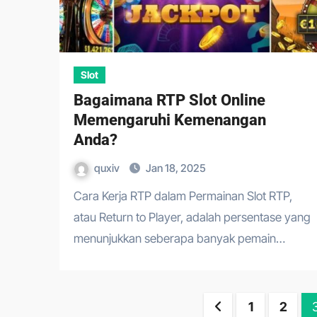
Slot
Bagaimana RTP Slot Online
Memengaruhi Kemenangan
Anda?
quxiv
Jan 18, 2025
Cara Kerja RTP dalam Permainan Slot RTP,
atau Return to Player, adalah persentase yang
menunjukkan seberapa banyak pemain…
Paginasi
1
2