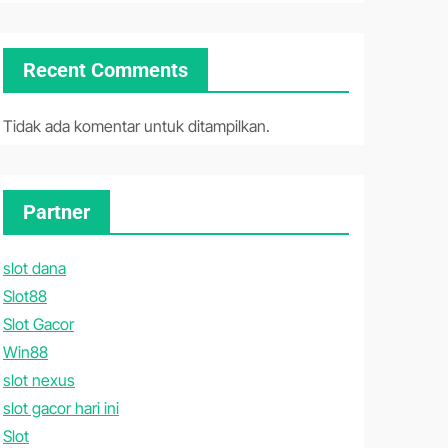
Recent Comments
Tidak ada komentar untuk ditampilkan.
Partner
slot dana
Slot88
Slot Gacor
Win88
slot nexus
slot gacor hari ini
Slot