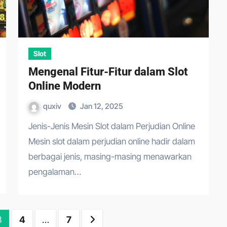
Slot
Mengenal Fitur-Fitur dalam Slot
Online Modern
quxiv
Jan 12, 2025
Jenis-Jenis Mesin Slot dalam Perjudian Online
Mesin slot dalam perjudian online hadir dalam
berbagai jenis, masing-masing menawarkan
pengalaman…
3
4
…
7