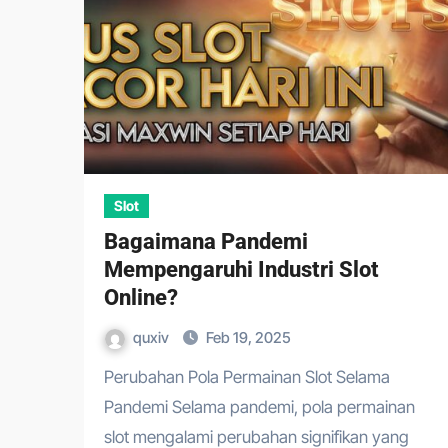
Slot
Bagaimana Pandemi
Mempengaruhi Industri Slot
Online?
quxiv
Feb 19, 2025
Perubahan Pola Permainan Slot Selama
Pandemi Selama pandemi, pola permainan
slot mengalami perubahan signifikan yang