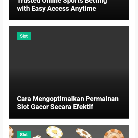
Trusted Online Sports Betting
with Easy Access Anytime
Slot
Cara Mengoptimalkan Permainan
Slot Gacor Secara Efektif
Slot