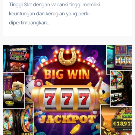
Tinggi Slot dengan variansi tinggi memiliki
keuntungan dan kerugian yang perlu
dipertimbangkan…