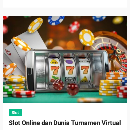
Slot
Slot Online dan Dunia Turnamen Virtual