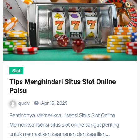
Slot
Tips Menghindari Situs Slot Online
Palsu
quxiv
Apr 15, 2025
Pentingnya Memeriksa Lisensi Situs Slot Online
Memeriksa lisensi situs slot online sangat penting
untuk memastikan keamanan dan keadilan…