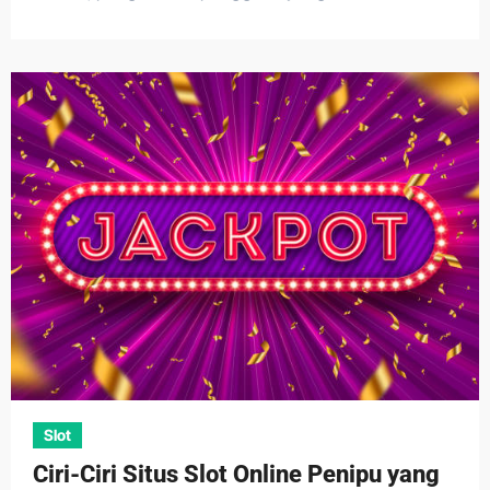
Slot
Ciri-Ciri Situs Slot Online Penipu yang